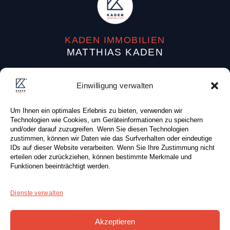
KADEN IMMOBILIEN
MATTHIAS KADEN
Dufourstraße 38
Einwilligung verwalten
04107 Leipzig (Deutschland)
Um Ihnen ein optimales Erlebnis zu bieten, verwenden wir
Tel: +49 (0) 341 . 87 80 83 0
Technologien wie Cookies, um Geräteinformationen zu speichern
Fax: +49 (0) 341 . 87 80 81 0
und/oder darauf zuzugreifen. Wenn Sie diesen Technologien
zustimmen, können wir Daten wie das Surfverhalten oder eindeutige
E-Mail:
info@kaden-immobilien.de
IDs auf dieser Website verarbeiten. Wenn Sie Ihre Zustimmung nicht
erteilen oder zurückziehen, können bestimmte Merkmale und
Funktionen beeinträchtigt werden.
Dienste verwalten
KONTAKTFORMULAR
Akzeptieren