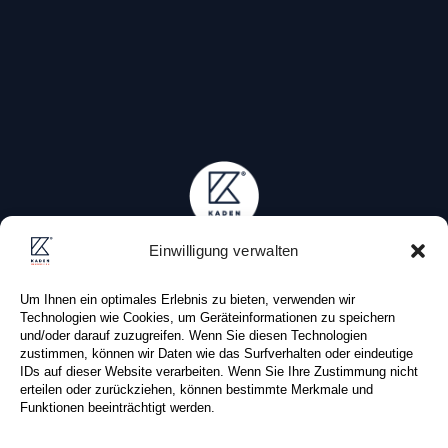
Einwilligung verwalten
KADEN IMMOBILIEN
MATTHIAS KADEN
Um Ihnen ein optimales Erlebnis zu bieten, verwenden wir
Technologien wie Cookies, um Geräteinformationen zu speichern
Dufourstraße 38
und/oder darauf zuzugreifen. Wenn Sie diesen Technologien
04107 Leipzig (Deutschland)
zustimmen, können wir Daten wie das Surfverhalten oder eindeutige
IDs auf dieser Website verarbeiten. Wenn Sie Ihre Zustimmung nicht
erteilen oder zurückziehen, können bestimmte Merkmale und
Tel: +49 (0) 341 . 87 80 83 0
Funktionen beeinträchtigt werden.
Fax: +49 (0) 341 . 87 80 81 0