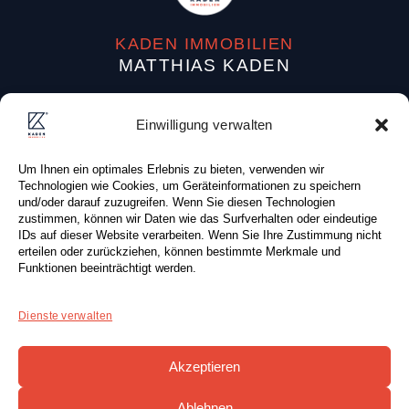
KADEN IMMOBILIEN
MATTHIAS KADEN
Dufourstraße 38
Einwilligung verwalten
04107 Leipzig (Deutschland)
Um Ihnen ein optimales Erlebnis zu bieten, verwenden wir
Tel: +49 (0) 341 . 87 80 83 0
Technologien wie Cookies, um Geräteinformationen zu speichern
Fax: +49 (0) 341 . 87 80 81 0
und/oder darauf zuzugreifen. Wenn Sie diesen Technologien
zustimmen, können wir Daten wie das Surfverhalten oder eindeutige
E-Mail:
info@kaden-immobilien.de
IDs auf dieser Website verarbeiten. Wenn Sie Ihre Zustimmung nicht
erteilen oder zurückziehen, können bestimmte Merkmale und
Funktionen beeinträchtigt werden.
Dienste verwalten
KONTAKTFORMULAR
Akzeptieren
Ablehnen