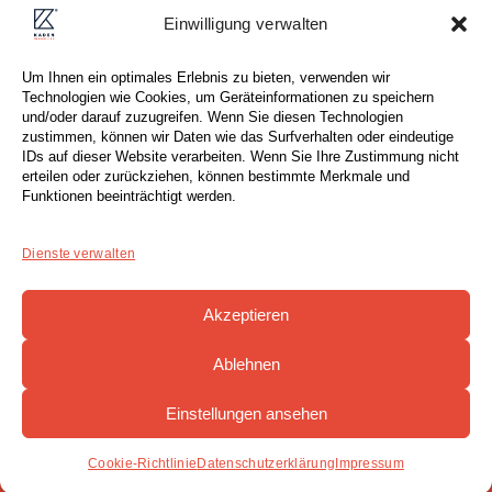
Einwilligung verwalten
04107 Leipzig (Deutschland)
Um Ihnen ein optimales Erlebnis zu bieten, verwenden wir
Tel: +49 (0) 341 . 87 80 83 0
Technologien wie Cookies, um Geräteinformationen zu speichern
Fax: +49 (0) 341 . 87 80 81 0
und/oder darauf zuzugreifen. Wenn Sie diesen Technologien
zustimmen, können wir Daten wie das Surfverhalten oder eindeutige
E-Mail:
info@kaden-immobilien.de
IDs auf dieser Website verarbeiten. Wenn Sie Ihre Zustimmung nicht
erteilen oder zurückziehen, können bestimmte Merkmale und
Funktionen beeinträchtigt werden.
Dienste verwalten
KONTAKTFORMULAR
Akzeptieren
Ablehnen
©2026 Kaden Immobilien
Einstellungen ansehen
IMPRESSUM
|
DATENSCHUTZ
|
COOKIE-RICHTLINIE
Cookie-Richtlinie
Datenschutzerklärung
Impressum
website by dreipunkt