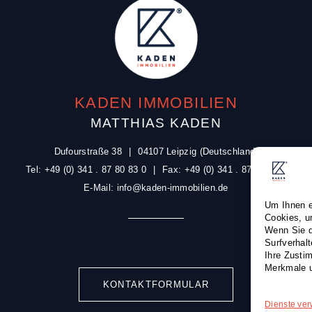
KADEN IMMOBILIEN
MATTHIAS KADEN
Dufourstraße 38
|
04107 Leipzig (Deutschland)
Tel: +49 (0) 341 . 87 80 83 0
|
Fax: +49 (0) 341 . 87 80 81 0
E-Mail:
info@kaden-immobilien.de
Um Ihnen e
Cookies, u
Wenn Sie d
Surfverhal
Ihre Zusti
Merkmale u
KONTAKTFORMULAR
Dienste ver