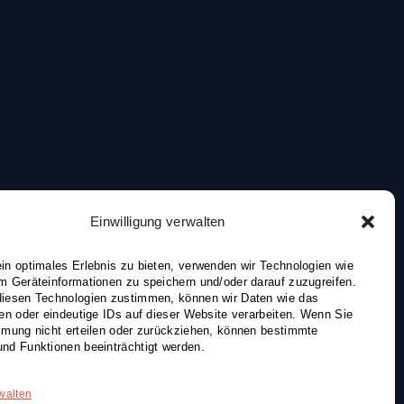
Einwilligung verwalten
in optimales Erlebnis zu bieten, verwenden wir Technologien wie
m Geräteinformationen zu speichern und/oder darauf zuzugreifen.
iesen Technologien zustimmen, können wir Daten wie das
ten oder eindeutige IDs auf dieser Website verarbeiten. Wenn Sie
mmung nicht erteilen oder zurückziehen, können bestimmte
nd Funktionen beeinträchtigt werden.
walten