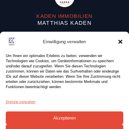
KADEN IMMOBILIEN
MATTHIAS KADEN
Dufourstraße 38
Einwilligung verwalten
04107 Leipzig (Deutschland)
Um Ihnen ein optimales Erlebnis zu bieten, verwenden wir
Tel: +49 (0) 341 . 87 80 83 0
Technologien wie Cookies, um Geräteinformationen zu speichern
Fax: +49 (0) 341 . 87 80 81 0
und/oder darauf zuzugreifen. Wenn Sie diesen Technologien
zustimmen, können wir Daten wie das Surfverhalten oder eindeutige
E-Mail:
info@kaden-immobilien.de
IDs auf dieser Website verarbeiten. Wenn Sie Ihre Zustimmung nicht
erteilen oder zurückziehen, können bestimmte Merkmale und
Funktionen beeinträchtigt werden.
Dienste verwalten
KONTAKTFORMULAR
Akzeptieren