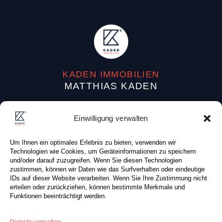
KADEN IMMOBILIEN
MATTHIAS KADEN
Dufourstraße 38
Einwilligung verwalten
04107 Leipzig (Deutschland)
Um Ihnen ein optimales Erlebnis zu bieten, verwenden wir
Tel: +49 (0) 341 . 87 80 83 0
Technologien wie Cookies, um Geräteinformationen zu speichern
Fax: +49 (0) 341 . 87 80 81 0
und/oder darauf zuzugreifen. Wenn Sie diesen Technologien
zustimmen, können wir Daten wie das Surfverhalten oder eindeutige
E-Mail:
info@kaden-immobilien.de
IDs auf dieser Website verarbeiten. Wenn Sie Ihre Zustimmung nicht
erteilen oder zurückziehen, können bestimmte Merkmale und
Funktionen beeinträchtigt werden.