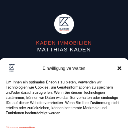
KADEN IMMOBILIEN
MATTHIAS KADEN
Dufourstraße 38
Einwilligung verwalten
04107 Leipzig (Deutschland)
Um Ihnen ein optimales Erlebnis zu bieten, verwenden wir
Tel: +49 (0) 341 . 87 80 83 0
Technologien wie Cookies, um Geräteinformationen zu speichern
Fax: +49 (0) 341 . 87 80 81 0
und/oder darauf zuzugreifen. Wenn Sie diesen Technologien
zustimmen, können wir Daten wie das Surfverhalten oder eindeutige
E-Mail:
info@kaden-immobilien.de
IDs auf dieser Website verarbeiten. Wenn Sie Ihre Zustimmung nicht
erteilen oder zurückziehen, können bestimmte Merkmale und
Funktionen beeinträchtigt werden.