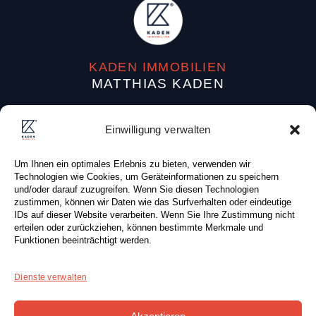
KADEN IMMOBILIEN
MATTHIAS KADEN
Dufourstraße 38
Einwilligung verwalten
04107 Leipzig (Deutschland)
Um Ihnen ein optimales Erlebnis zu bieten, verwenden wir
Tel: +49 (0) 341 . 87 80 83 0
Technologien wie Cookies, um Geräteinformationen zu speichern
Fax: +49 (0) 341 . 87 80 81 0
und/oder darauf zuzugreifen. Wenn Sie diesen Technologien
zustimmen, können wir Daten wie das Surfverhalten oder eindeutige
E-Mail:
info@kaden-immobilien.de
IDs auf dieser Website verarbeiten. Wenn Sie Ihre Zustimmung nicht
erteilen oder zurückziehen, können bestimmte Merkmale und
Funktionen beeinträchtigt werden.
Dienste verwalten
KONTAKTFORMULAR